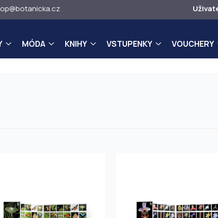
op@botanicka.cz
Uživat
Y
MÓDA
KNIHY
VSTUPENKY
VOUCHERY