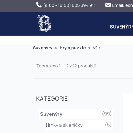
(8:00 - 16:00) 605 394 911
Email:
esh
SUVENÝR
Suvenýry
»
Hry a puzzle
»
Vše
Zobrazeno 1 - 12 z 12 produktů
KATEGORIE
(99)
Suvenýry
(6)
Hrnky a skleničky