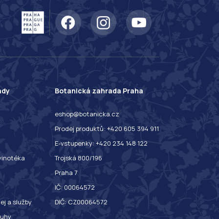
ady
Botanická zahrada Praha
eshop@botanicka.cz
Prodej produktů: +420 605 394 911
E-vstupenky: +420 234 148 122
 vinotéka
Trojská 800/196
Praha 7
IČ: 00064572
ej a služby
DIČ: CZ00064572
ruhy