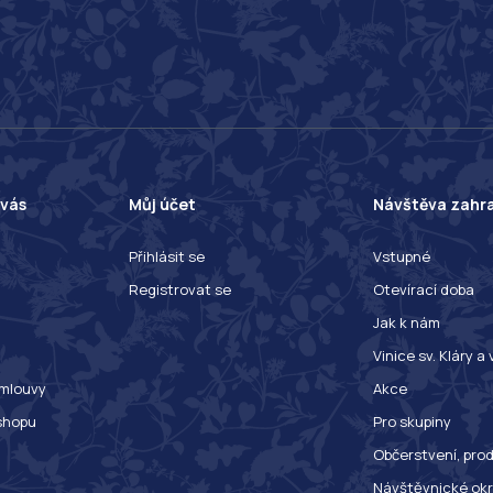
 vás
Můj účet
Návštěva zahr
Přihlásit se
Vstupné
Registrovat se
Otevírací doba
Jak k nám
Vinice sv. Kláry a
mlouvy
Akce
shopu
Pro skupiny
Občerstvení, prod
Návštěvnické ok