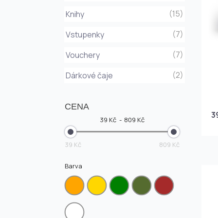
(15)
Knihy
(7)
Vstupenky
(7)
Vouchery
(2)
Dárkové čaje
CENA
3
39 Kč
809 Kč
39 Kč
809 Kč
Barva