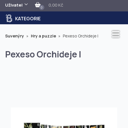
Uživatel
0,00 Kč
0
KATEGORIE
Suvenýry
»
Hry a puzzle
»
Pexeso Orchideje I
Pexeso Orchideje I