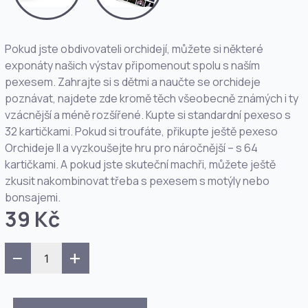
Pokud jste obdivovateli orchidejí, můžete si některé
exponáty našich výstav připomenout spolu s naším
pexesem. Zahrajte si s dětmi a naučte se orchideje
poznávat, najdete zde kromě těch všeobecně známých i ty
vzácnější a méně rozšířené. Kupte si standardní pexeso s
32 kartičkami. Pokud si troufáte, přikupte ještě pexeso
Orchideje II a vyzkoušejte hru pro náročnější – s 64
kartičkami. A pokud jste skuteční machři, můžete ještě
zkusit nakombinovat třeba s pexesem s motýly nebo
bonsajemi.
39 Kč
−
+