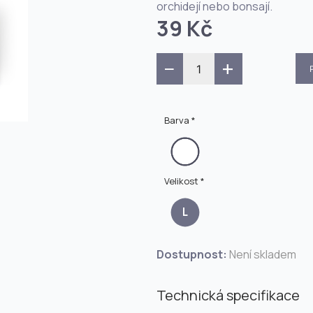
orchidejí nebo bonsají.
39 Kč
−
+
Barva *
Velikost *
L
Dostupnost:
Není skladem
Technická specifikace