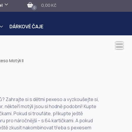
el
0,00 Kč
0
DÁRKOVÉ ČAJE
eso Motýli II
? Zahrajte si s dětmi pexeso a vyzkoušejte si,
r, někteří motýli jsou si hodně podobní! Kupte
čkami. Pokud si troufáte, přikupte ještě
ru pro náročnější – s 64 kartičkami. A pokud
ještě zkusit nakombinovat třeba s pexesem