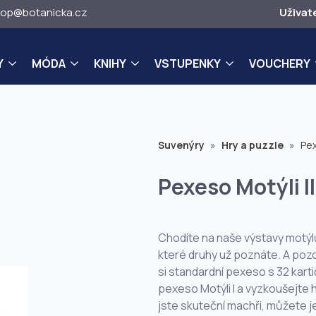
op@botanicka.cz
Uživat
Y
MÓDA
KNIHY
VSTUPENKY
VOUCHERY
Suvenýry
»
Hry a puzzle
»
Pex
Pexeso Motýli II
Chodíte na naše výstavy motýlů
které druhy už poznáte. A pozo
si standardní pexeso s 32 karti
pexeso Motýli I a vyzkoušejte h
jste skuteční machři, můžete 