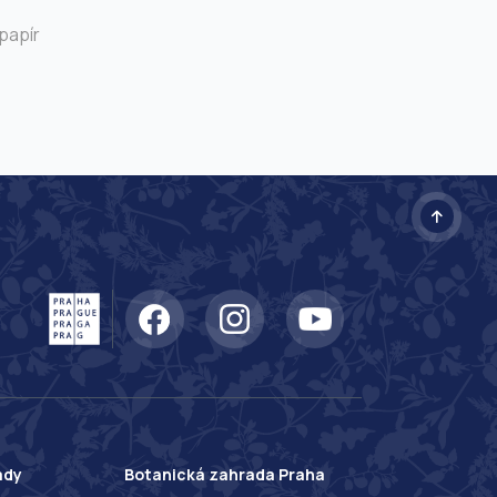
papír
ady
Botanická zahrada Praha