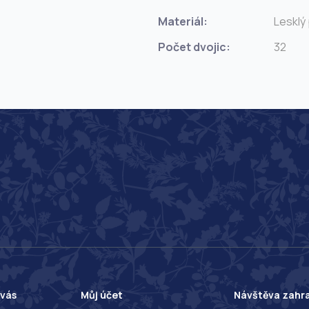
Materiál:
Lesklý 
Počet dvojic:
32
 vás
Můj účet
Návštěva zahr