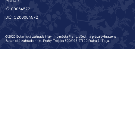
Praha 7
IČ: 00064572
DIČ: CZ00064572
© 2020 Botanická zahrada hlavního města Prahy. Všechna práva vyhrazena.
Botanická zahrada hl. m. Prahy, Trojská 800/196, 171 00 Praha 7 - Troja.