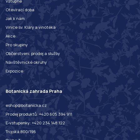
Vstupné
Otevírací doba
Jak k nám
Vinice sv. Kláry a vinotéka
Akce
Pro skupiny
Občerstvení, prodej a služby
Návštěvnické okruhy
Expozice
Botanická zahrada Praha
eshop@botanicka.cz
Prodej produktů: +420 605 394 911
E-vstupenky: +420 234 148 122
Trojská 800/196