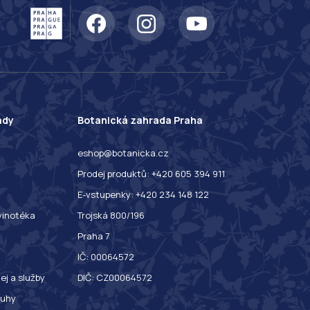
ady
Botanická zahrada Praha
eshop@botanicka.cz
Prodej produktů: +420 605 394 911
E-vstupenky: +420 234 148 122
 vinotéka
Trojská 800/196
Praha 7
IČ: 00064572
ej a služby
DIČ: CZ00064572
ruhy