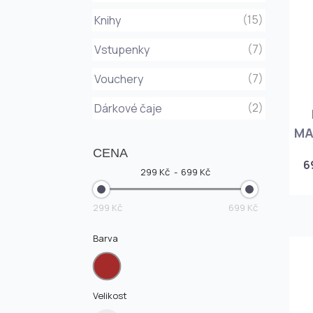
(15)
Knihy
(7)
Vstupenky
(7)
Vouchery
(2)
Dárkové čaje
MA
CENA
6
299 Kč
699 Kč
299 Kč
699 Kč
Barva
Velikost