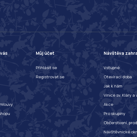
 vás
Můj účet
Návštěva zahr
Přihlásit se
Vstupné
Registrovat se
Otevírací doba
Jak k nám
Vinice sv. Kláry a
mlouvy
Akce
shopu
Pro skupiny
Občerstvení, prod
Návštěvnické ok