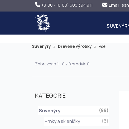
(8:00 - 16:00) 605 394 911
Email:
esh
SUVENÝR
Suvenýry
»
Dřevěné výrobky
»
Vše
Zobrazeno 1 - 8 z 8 produktů
KATEGORIE
(99)
Suvenýry
(6)
Hrnky a skleničky