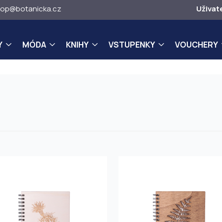
op@botanicka.cz
Uživat
Y
MÓDA
KNIHY
VSTUPENKY
VOUCHERY