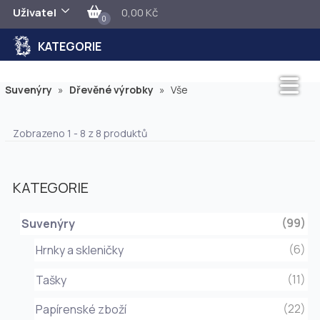
Uživatel
0,00 Kč
0
KATEGORIE
Suvenýry
»
Dřevěné výrobky
»
Vše
Zobrazeno 1 - 8 z 8 produktů
KATEGORIE
(99)
Suvenýry
(6)
Hrnky a skleničky
(11)
Tašky
(22)
Papírenské zboží