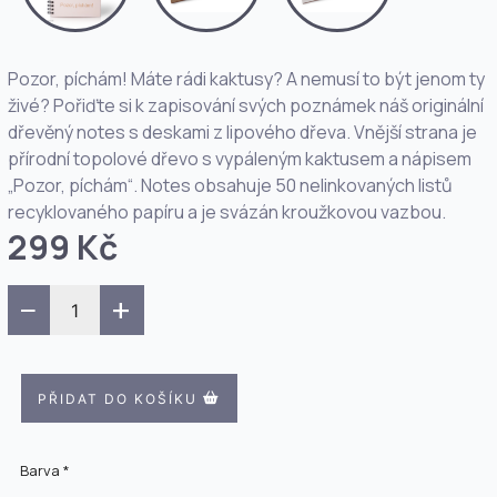
Pozor, píchám! Máte rádi kaktusy? A nemusí to být jenom ty
živé? Pořiďte si k zapisování svých poznámek náš originální
dřevěný notes s deskami z lipového dřeva. Vnější strana je
přírodní topolové dřevo s vypáleným kaktusem a nápisem
„Pozor, píchám“. Notes obsahuje 50 nelinkovaných listů
recyklovaného papíru a je svázán kroužkovou vazbou.
299 Kč
−
+
PŘIDAT DO KOŠÍKU
Barva *