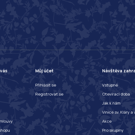
 vás
Můj účet
Návštěva zahr
Přihlásit se
Vstupné
Registrovat se
Otevírací doba
Jak k nám
Vinice sv. Kláry a
mlouvy
Akce
shopu
Pro skupiny