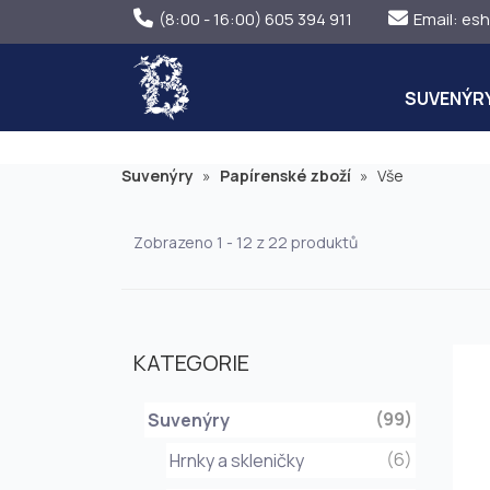
(8:00 - 16:00) 605 394 911
Email:
esh
SUVENÝR
Suvenýry
»
Papírenské zboží
»
Vše
Zobrazeno 1 - 12 z 22 produktů
KATEGORIE
(99)
Suvenýry
(6)
Hrnky a skleničky