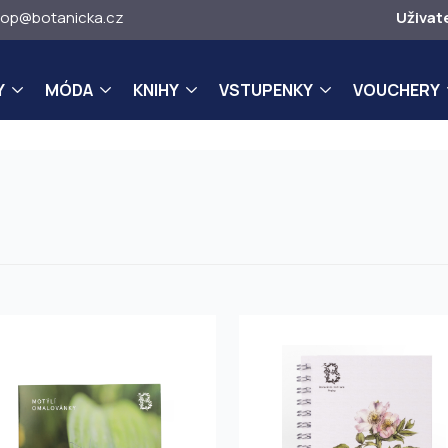
op@botanicka.cz
Uživat
Y
MÓDA
KNIHY
VSTUPENKY
VOUCHERY