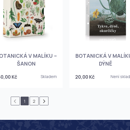
OTANICKÁ V MALÍKU –
BOTANICKÁ V MALÍKU
ŠANON
DÝNĚ
50,00 Kč
Skladem
20,00 Kč
Není skla
1
2