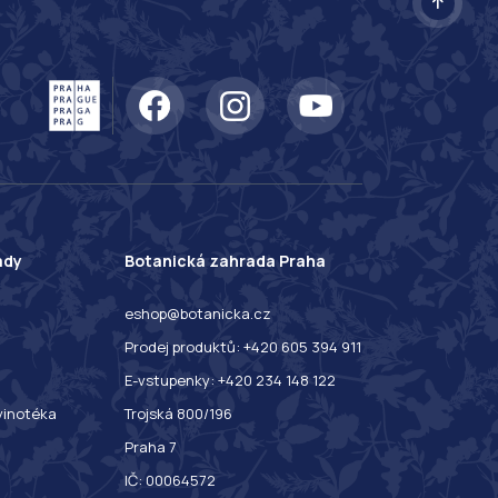
ady
Botanická zahrada Praha
eshop@botanicka.cz
Prodej produktů: +420 605 394 911
E-vstupenky: +420 234 148 122
 vinotéka
Trojská 800/196
Praha 7
IČ: 00064572