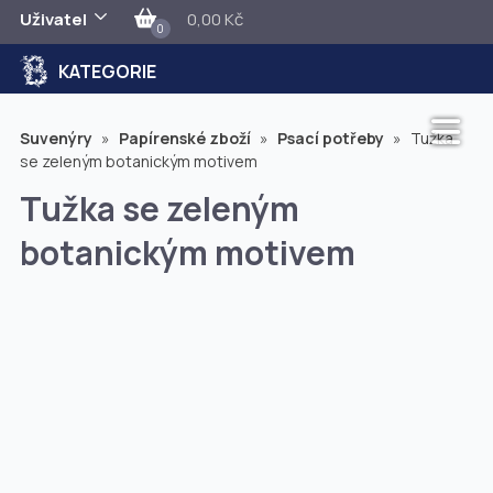
Uživatel
0,00 Kč
0
KATEGORIE
Suvenýry
»
Papírenské zboží
»
Psací potřeby
»
Tužka
se zeleným botanickým motivem
Tužka se zeleným
botanickým motivem