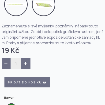
Zaznamenejte si své myšlenky, poznámky i nápady touto
originální tužkou. Zdobí ji celopotisk grafickým rastrem, jenž
vám připomene jednotlivé expozice Botanické zahrady hl.
m. Prahy a příjemné procházky touto kvetoucí oázou.
19 Kč
−
+
PŘIDAT DO KOŠÍKU
Barva *