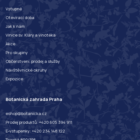
Vstupné
Otevírací doba
Jak k nám
Vinice sv. Kláry a vinotéka
Akce
Pro skupiny
Občerstvení, prodej a služby
Návštěvnické okruhy
Expozice
Botanická zahrada Praha
eshop@botanicka.cz
Prodej produktů: +420 605 394 911
E-vstupenky: +420 234 148 122
Trojská 800/196