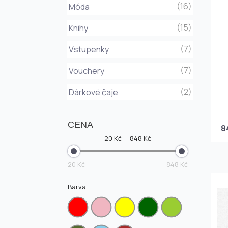
(16)
Móda
(15)
Knihy
(7)
Vstupenky
(7)
Vouchery
(2)
Dárkové čaje
CENA
8
20 Kč
848 Kč
20 Kč
848 Kč
Barva