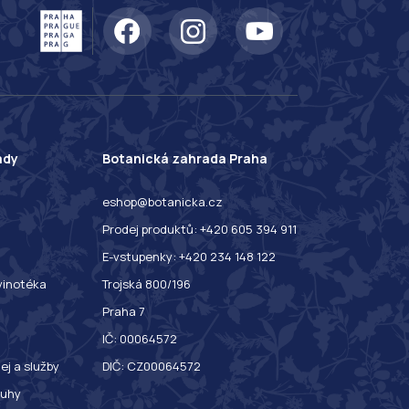
ady
Botanická zahrada Praha
eshop@botanicka.cz
Prodej produktů: +420 605 394 911
E-vstupenky: +420 234 148 122
 vinotéka
Trojská 800/196
Praha 7
IČ: 00064572
ej a služby
DIČ: CZ00064572
ruhy