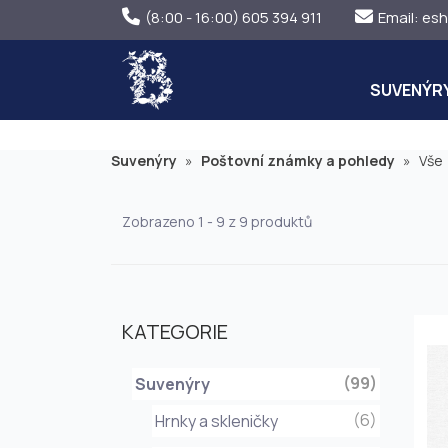
(8:00 - 16:00) 605 394 911
Email:
esh
SUVENÝR
Suvenýry
»
Poštovní známky a pohledy
»
Vše
Zobrazeno 1 - 9 z 9 produktů
KATEGORIE
(99)
Suvenýry
(6)
Hrnky a skleničky