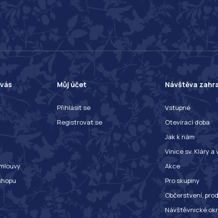
 vás
Můj účet
Návštěva zahr
Přihlásit se
Vstupné
Registrovat se
Otevírací doba
Jak k nám
Vinice sv. Kláry a
mlouvy
Akce
shopu
Pro skupiny
Občerstvení, prod
Návštěvnické ok