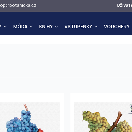
op@botanicka.cz
Uživat
Y
MÓDA
KNIHY
VSTUPENKY
VOUCHERY