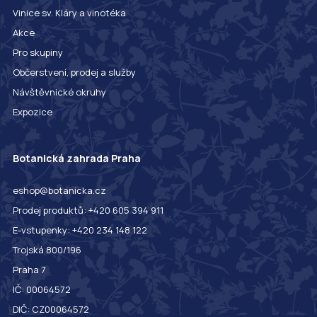
Vinice sv. Kláry a vinotéka
Akce
Pro skupiny
Občerstvení, prodej a služby
Návštěvnické okruhy
Expozice
Botanická zahrada Praha
eshop@botanicka.cz
Prodej produktů: +420 605 394 911
E-vstupenky: +420 234 148 122
Trojská 800/196
Praha 7
IČ: 00064572
DIČ: CZ00064572