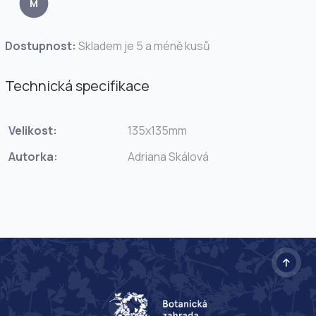
M
Dostupnost:
Skladem je 5 a méně kusů
Technická specifikace
Velikost:
135x135mm
Autorka:
Adriana Skálová