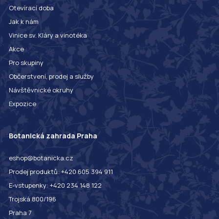
Otevírací doba
Jak k nám
Vinice sv. Kláry a vinotéka
Akce
Pro skupiny
Občerstvení, prodej a služby
Návštěvnické okruhy
Expozice
Botanická zahrada Praha
eshop@botanicka.cz
Prodej produktů: +420 605 394 911
E-vstupenky: +420 234 148 122
Trojská 800/196
Praha 7