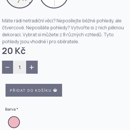
Máte rádi netradiční věci? Neposílejte běžné pohledy, ale
čtvercové. Neposíláte pohledy? Vytvořte si z nich pěknou
dekoraci. Vybrat si můžete z 8 různých vzhledů. Tyto
pohledy jsou vhodné i pro sběratele.
20 Kč
−
+
PŘIDAT DO KOŠÍKU
Barva *