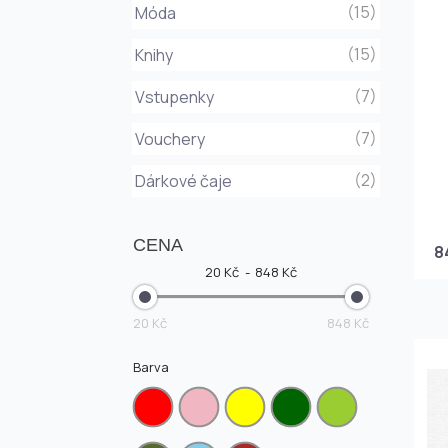
(15)
Móda
(15)
Knihy
(7)
Vstupenky
(7)
Vouchery
(2)
Dárkové čaje
CENA
8
20 Kč
848 Kč
20 Kč
848 Kč
Barva