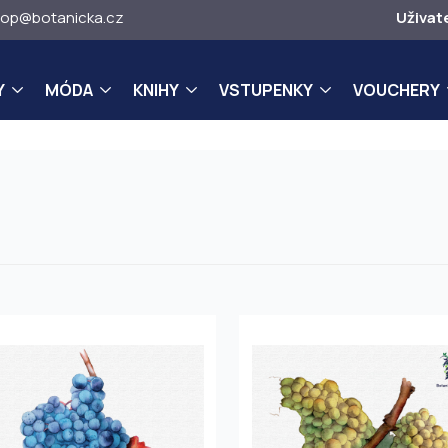
op@botanicka.cz
Uživat
Y
MÓDA
KNIHY
VSTUPENKY
VOUCHERY