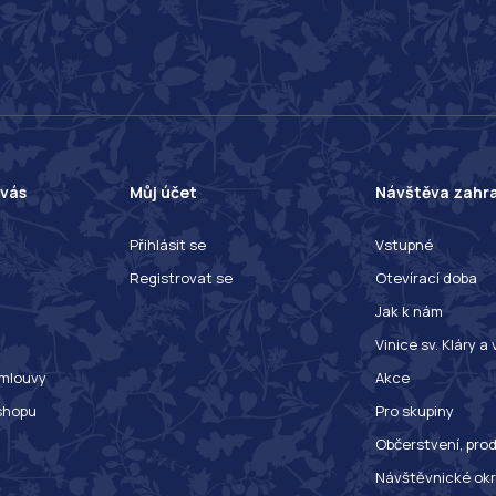
 vás
Můj účet
Návštěva zahr
Přihlásit se
Vstupné
Registrovat se
Otevírací doba
Jak k nám
Vinice sv. Kláry a
mlouvy
Akce
shopu
Pro skupiny
Občerstvení, prod
Návštěvnické ok