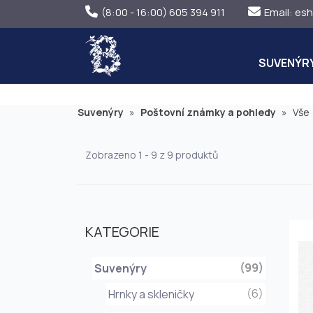
(8:00 - 16:00) 605 394 911
Email:
esh
SUVENÝR
Suvenýry
»
Poštovní známky a pohledy
»
Vše
Zobrazeno 1 - 9 z 9 produktů
KATEGORIE
(99)
Suvenýry
(6)
Hrnky a skleničky