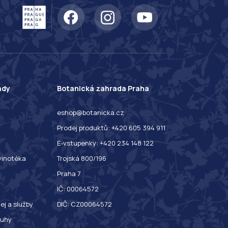
ady
Botanická zahrada Praha
eshop@botanicka.cz
Prodej produktů: +420 605 394 911
E-vstupenky: +420 234 148 122
 vinotéka
Trojská 800/196
Praha 7
IČ: 00064572
ej a služby
DIČ: CZ00064572
ruhy