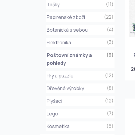
(11)
Tašky
(22)
Papírenské zboží
(4)
Botanická s sebou
(3)
Elektronika
(9)
Poštovní známky a
pohledy
2
(12)
Hry a puzzle
(8)
Dřevěné výrobky
(12)
Plyšáci
(7)
Lego
(5)
Kosmetika