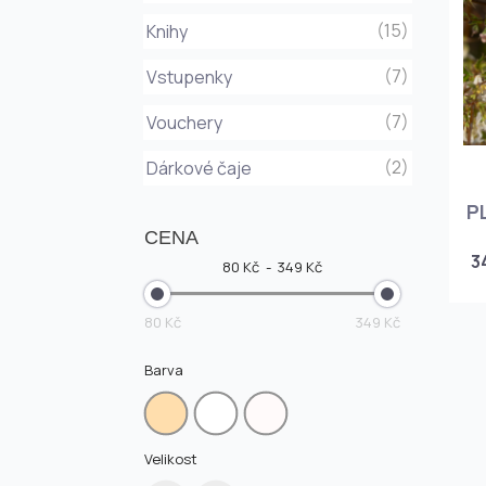
(15)
Knihy
(7)
Vstupenky
(7)
Vouchery
(2)
Dárkové čaje
P
CENA
3
80 Kč
349 Kč
80 Kč
349 Kč
Barva
Velikost