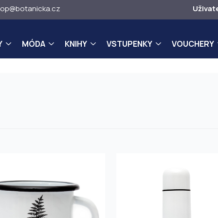
op@botanicka.cz
Uživat
Y
MÓDA
KNIHY
VSTUPENKY
VOUCHERY