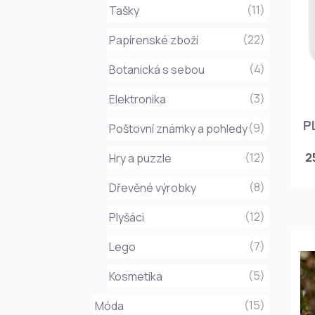
(11)
Tašky
(22)
Papírenské zboží
(4)
Botanická s sebou
(3)
Elektronika
P
(9)
Poštovní známky a pohledy
(12)
2
Hry a puzzle
(8)
Dřevěné výrobky
(12)
Plyšáci
(7)
Lego
(5)
Kosmetika
(15)
Móda