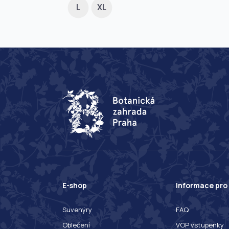
L
XL
E-shop
Informace pro
Suvenýry
FAQ
Oblečení
VOP vstupenky