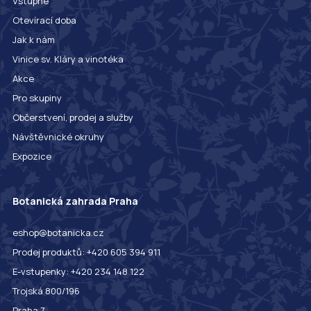
Vstupné
Otevírací doba
Jak k nám
Vinice sv. Kláry a vinotéka
Akce
Pro skupiny
Občerstvení, prodej a služby
Návštěvnické okruhy
Expozice
Botanická zahrada Praha
eshop@botanicka.cz
Prodej produktů: +420 605 394 911
E-vstupenky: +420 234 148 122
Trojská 800/196
Praha 7