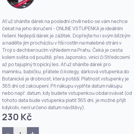
Ať už sháníte dárek na poslední chvíli nebo se vám nechce
čekat na jeho doručení - ONLINE VSTUPENKA je ideálním
řešení. Nejlepší dárek je zážitek. Dopřejte ho i svým blízkým
a nadělte jim procházku v říši rostlin na malebné stráni v
Troji s dechberoucím výhledem na Prahu. Čeká je cesta
kolem světa od pouště, přes Japonsko, vinici či Středozemí
až po tajuplný tropický les. Ať už sháníte dárek pro
maminku, babičku, přátele či kolegy, dárková vstupenka do
Botanické je drobnost, která potěší. Platnost vstupenky je
365 dní od zakoupení. Při nákupu vyplňte datum nákupu
nebo např. datum, kdy budete vstupenkou obdarovávat (od
tohoto data bude vstupenka platit 365 dní, je možné přijít
kdykoliv, není určeno datum návštěvy).
230 Kč
−
+