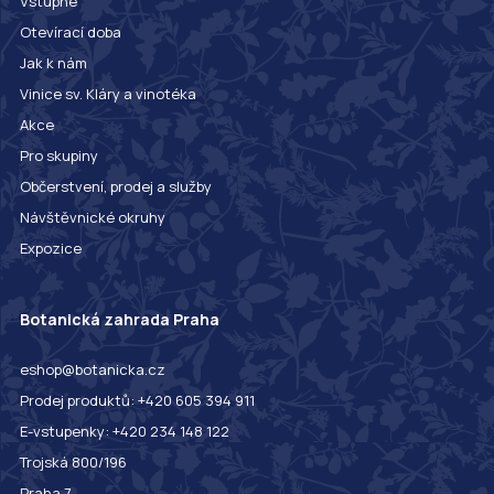
Vstupné
Otevírací doba
Jak k nám
Vinice sv. Kláry a vinotéka
Akce
Pro skupiny
Občerstvení, prodej a služby
Návštěvnické okruhy
Expozice
Botanická zahrada Praha
eshop@botanicka.cz
Prodej produktů: +420 605 394 911
E-vstupenky: +420 234 148 122
Trojská 800/196
Praha 7