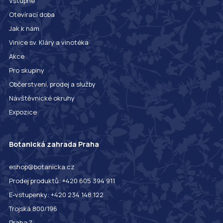
Vstupné
Otevírací doba
Jak k nám
Vinice sv. Kláry a vinotéka
Akce
Pro skupiny
Občerstvení, prodej a služby
Návštěvnické okruhy
Expozice
Botanická zahrada Praha
eshop@botanicka.cz
Prodej produktů: +420 605 394 911
E-vstupenky: +420 234 148 122
Trojská 800/196
Praha 7