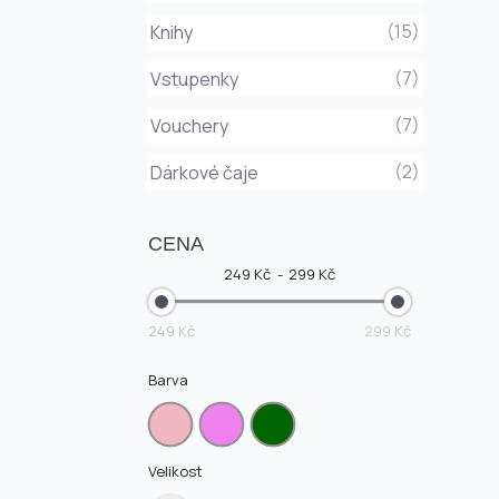
(15)
Knihy
(7)
Vstupenky
(7)
Vouchery
(2)
Dárkové čaje
CENA
249 Kč
299 Kč
249 Kč
299 Kč
Barva
Velikost