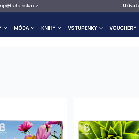
op@botanicka.cz
Uživat
Y
MÓDA
KNIHY
VSTUPENKY
VOUCHERY