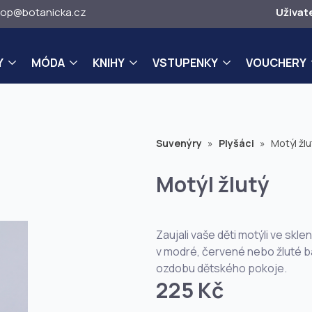
op@botanicka.cz
Uživat
Y
MÓDA
KNIHY
VSTUPENKY
VOUCHERY
Suvenýry
»
Plyšáci
»
Motýl žlu
Motýl žlutý
Zaujali vaše děti motýli ve skl
v modré, červené nebo žluté bar
ozdobu dětského pokoje.
225 Kč