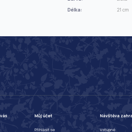
Délka:
21 cm
 vás
Můj účet
Návštěva zahr
Přihlásit se
Vstupné