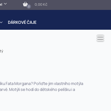
el
0,00 Kč
0
DÁRKOVÉ ČAJE
tý
eníku Fata Morgana? Pořiďte jim vlastního motýla
vě. Motýli se hodí do dětského pelíšku i a