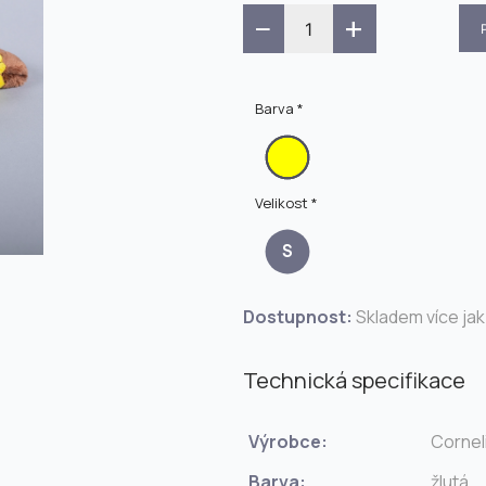
−
+
Barva *
Velikost *
S
Dostupnost:
Skladem více jak
Technická specifikace
Výrobce:
Cornel
Barva:
žlutá