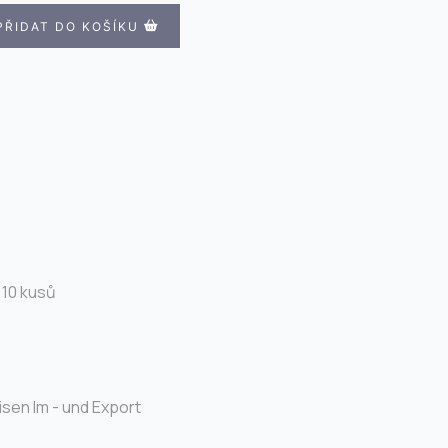
PŘIDAT DO KOŠÍKU
 10 kusů
isen Im - und Export