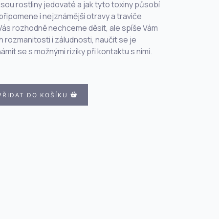
jsou rostliny jedovaté a jak tyto toxiny působí
řipomene i nejznámější otravy a traviče
 Vás rozhodně nechceme děsit, ale spíše Vám
ich rozmanitosti i záludnosti, naučit se je
t se s možnými riziky při kontaktu s nimi.
PŘIDAT DO KOŠÍKU