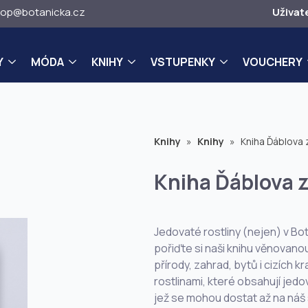
op@botanicka.cz
Uživat
Y
MÓDA
KNIHY
VSTUPENKY
VOUCHERY
Knihy
»
Knihy
»
Kniha Ďáblova 
Kniha Ďáblova 
Jedovaté rostliny (nejen) v Bo
pořiďte si naši knihu věnovano
přírody, zahrad, bytů i cizích
rostlinami, které obsahují jedo
jež se mohou dostat až na náš s