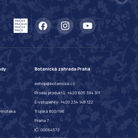
ady
Botanická zahrada Praha
eshop@botanicka.cz
Prodej produktů: +420 605 394 911
E-vstupenky: +420 234 148 122
 vinotéka
Trojská 800/196
Praha 7
IČ: 00064572