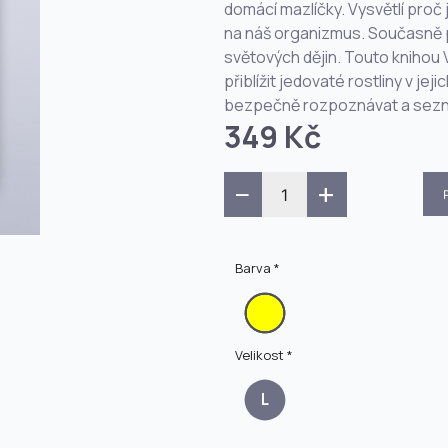
domácí mazlíčky. Vysvětlí proč 
na náš organizmus. Současně p
světových dějin. Touto knihou
přiblížit jedovaté rostliny v jej
bezpečně rozpoznávat a seznámi
349 Kč
−
+
Barva *
Velikost *
L