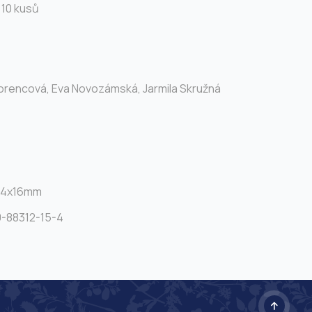
 10 kusů
Lorencová, Eva Novozámská, Jarmila Skružná
14x16mm
-88312-15-4