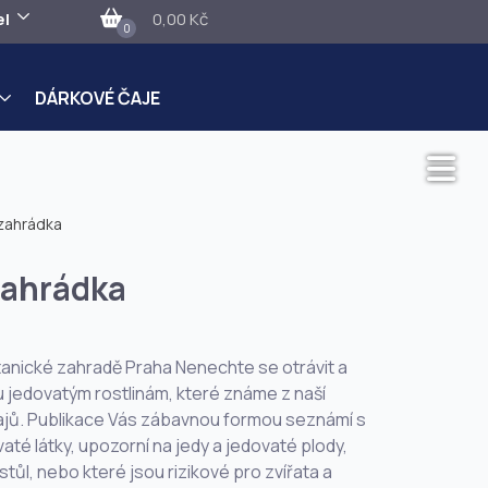
el
0,00 Kč
0
DÁRKOVÉ ČAJE
zahrádka
zahrádka
tanické zahradě Praha Nenechte se otrávit a
u jedovatým rostlinám, které známe z naší
 krajů. Publikace Vás zábavnou formou seznámí s
vaté látky, upozorní na jedy a jedovaté plody,
tůl, nebo které jsou rizikové pro zvířata a