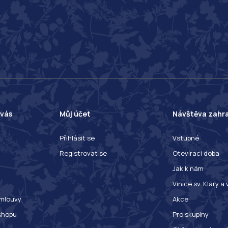
 vás
Můj účet
Návštěva zahr
Přihlásit se
Vstupné
Registrovat se
Otevírací doba
Jak k nám
Vinice sv. Kláry a
mlouvy
Akce
shopu
Pro skupiny