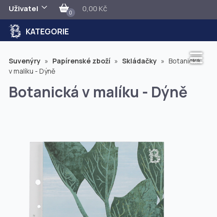
Uživatel
0,00 Kč
0
KATEGORIE
Suvenýry
»
Papírenské zboží
»
Skládačky
»
Botanická
v malíku - Dýně
Botanická v malíku - Dýně