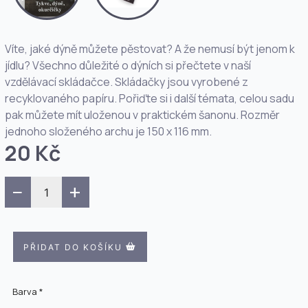
Víte, jaké dýně můžete pěstovat? A že nemusí být jenom k
jídlu? Všechno důležité o dýních si přečtete v naší
vzdělávací skládačce. Skládačky jsou vyrobené z
recyklovaného papíru. Pořiďte si i další témata, celou sadu
pak můžete mít uloženou v praktickém šanonu. Rozměr
jednoho složeného archu je 150 x 116 mm.
20 Kč
−
+
PŘIDAT DO KOŠÍKU
Barva *