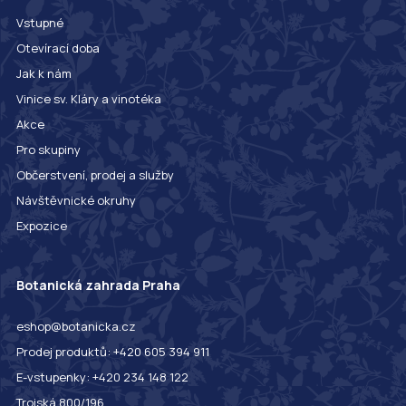
Vstupné
Otevírací doba
Jak k nám
Vinice sv. Kláry a vinotéka
Akce
Pro skupiny
Občerstvení, prodej a služby
Návštěvnické okruhy
Expozice
Botanická zahrada Praha
eshop@botanicka.cz
Prodej produktů: +420 605 394 911
E-vstupenky: +420 234 148 122
Trojská 800/196