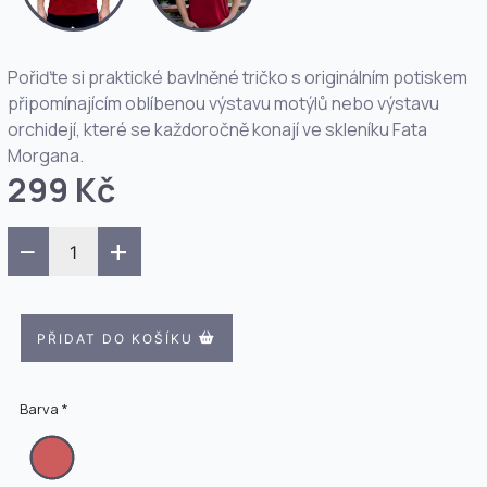
Pořiďte si praktické bavlněné tričko s originálním potiskem
připomínajícím oblíbenou výstavu motýlů nebo výstavu
orchidejí, které se každoročně konají ve skleníku Fata
Morgana.
299 Kč
−
+
PŘIDAT DO KOŠÍKU
Barva *