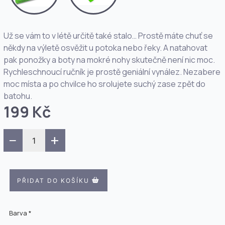
Už se vám to v létě určitě také stalo… Prostě máte chuť se
někdy na výletě osvěžit u potoka nebo řeky. A natahovat
pak ponožky a boty na mokré nohy skutečně není nic moc.
Rychleschnoucí ručník je prostě geniální vynález. Nezabere
moc místa a po chvilce ho srolujete suchý zase zpět do
batohu.
199 Kč
−
+
PŘIDAT DO KOŠÍKU
Barva *