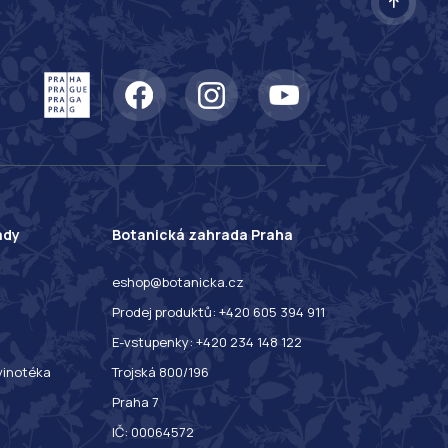
ady
Botanická zahrada Praha
eshop@botanicka.cz
Prodej produktů: +420 605 394 911
E-vstupenky: +420 234 148 122
 vinotéka
Trojská 800/196
Praha 7
IČ: 00064572