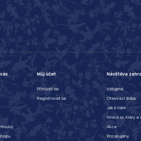
 vás
Můj účet
Návštěva zahr
Přihlásit se
Vstupné
Registrovat se
Otevírací doba
Jak k nám
Vinice sv. Kláry a
mlouvy
Akce
shopu
Pro skupiny