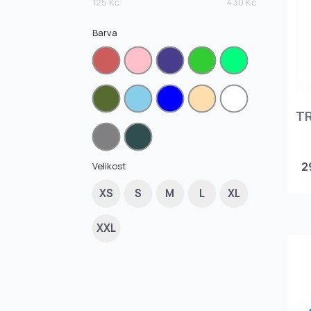
125 Kč
430 Kč
Barva
T
2
Velikost
XS
S
M
L
XL
XXL