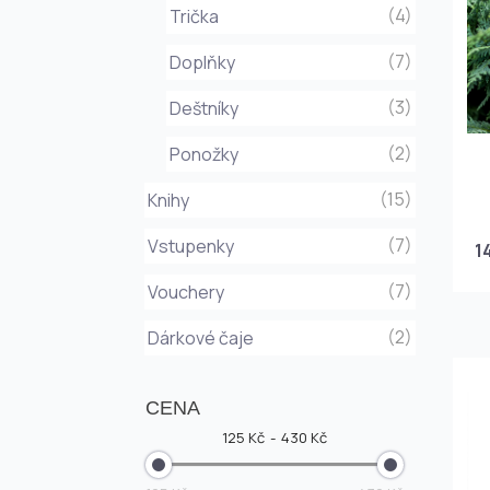
(4)
Trička
(7)
Doplňky
(3)
Deštníky
(2)
Ponožky
(15)
Knihy
(7)
Vstupenky
1
(7)
Vouchery
(2)
Dárkové čaje
CENA
125 Kč
430 Kč