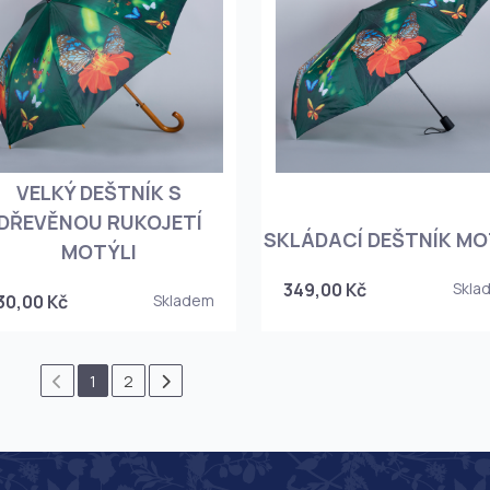
VELKÝ DEŠTNÍK S
DŘEVĚNOU RUKOJETÍ
SKLÁDACÍ DEŠTNÍK MO
MOTÝLI
349,00 Kč
Skla
30,00 Kč
Skladem
1
2