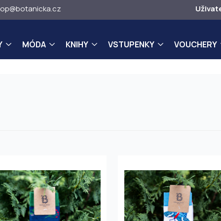
op@botanicka.cz
Uživat
Y
MÓDA
KNIHY
VSTUPENKY
VOUCHERY