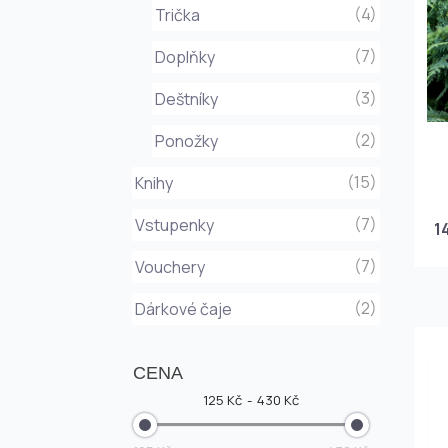
(4)
Trička
(7)
Doplňky
(3)
Deštníky
(2)
Ponožky
(15)
Knihy
(7)
Vstupenky
1
(7)
Vouchery
(2)
Dárkové čaje
CENA
125 Kč
430 Kč