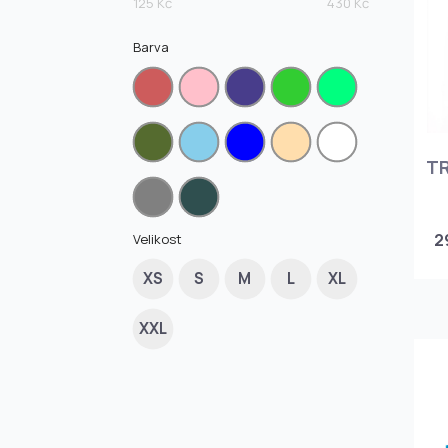
125 Kč
430 Kč
Barva
T
2
Velikost
XS
S
M
L
XL
XXL