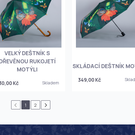
VELKÝ DEŠTNÍK S
DŘEVĚNOU RUKOJETÍ
SKLÁDACÍ DEŠTNÍK MO
MOTÝLI
349,00 Kč
Skla
30,00 Kč
Skladem
1
2