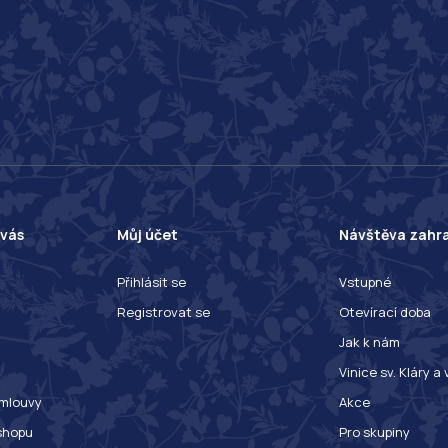
 vás
Můj účet
Návštěva zahr
Přihlásit se
Vstupné
Registrovat se
Otevírací doba
Jak k nám
Vinice sv. Kláry a
mlouvy
Akce
shopu
Pro skupiny