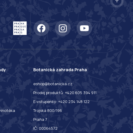
ady
Botanická zahrada Praha
eshop@botanicka.cz
Prodej produktů: +420 605 394 911
E-vstupenky: +420 234 148 122
 vinotéka
Trojská 800/196
Praha 7
IČ: 00064572