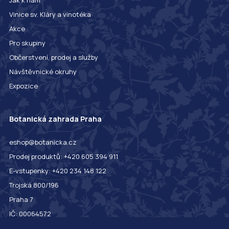
Vinice sv. Kláry a vinotéka
Akce
Pro skupiny
Občerstvení, prodej a služby
Návštěvnické okruhy
Expozice
Botanická zahrada Praha
eshop@botanicka.cz
Prodej produktů: +420 605 394 911
E-vstupenky: +420 234 148 122
Trojská 800/196
Praha 7
IČ: 00064572
DIČ: CZ00064572