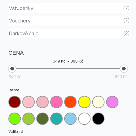
(7)
Vstupenky
(7)
Vouchery
(2)
Dárkové čaje
CENA
349 Kč
890 Kč
349 Kč
890 Kč
Barva
Velikost