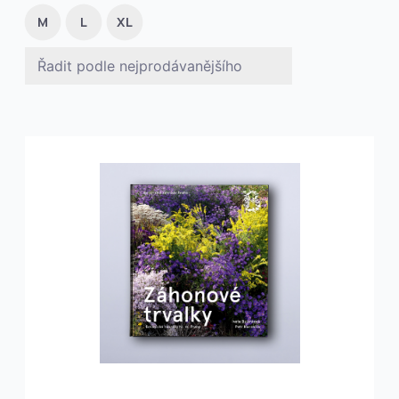
M
L
XL