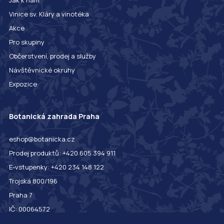
Vinice sv. Kláry a vinotéka
Akce
Pro skupiny
Občerstvení, prodej a služby
Návštěvnické okruhy
Expozice
Botanická zahrada Praha
eshop@botanicka.cz
Prodej produktů: +420 605 394 911
E-vstupenky: +420 234 148 122
Trojská 800/196
Praha 7
IČ: 00064572
DIČ: CZ00064572