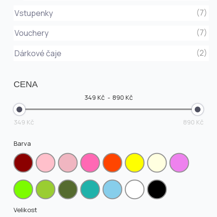
(7)
Vstupenky
(7)
Vouchery
(2)
Dárkové čaje
CENA
349 Kč
890 Kč
349 Kč
890 Kč
Barva
Velikost