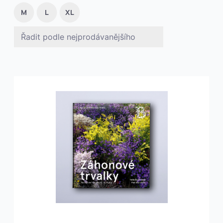
M
L
XL