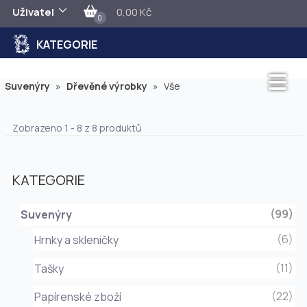
Uživatel
0,00 Kč
0
KATEGORIE
Suvenýry
»
Dřevěné výrobky
»
Vše
Zobrazeno 1 - 8 z 8 produktů
KATEGORIE
(99)
Suvenýry
(6)
Hrnky a skleničky
(11)
Tašky
(22)
Papírenské zboží