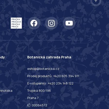
ady
Botanická zahrada Praha
eshop@botanicka.cz
Prodej produktů: +420 605 394 911
E-vstupenky: +420 234 148 122
 vinotéka
Trojská 800/196
Praha 7
IČ: 00064572