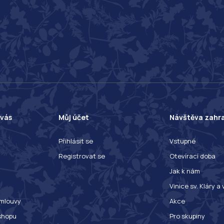
 vás
Můj účet
Návštěva zahr
Přihlásit se
Vstupné
Registrovat se
Otevírací doba
Jak k nám
Vinice sv. Kláry a
mlouvy
Akce
shopu
Pro skupiny