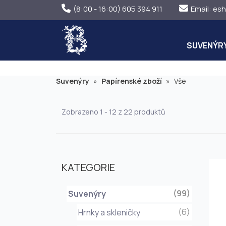
(8:00 - 16:00) 605 394 911
Email:
esh
SUVENÝR
Suvenýry
»
Papírenské zboží
»
Vše
Zobrazeno 1 - 12 z 22 produktů
KATEGORIE
(99)
Suvenýry
(6)
Hrnky a skleničky