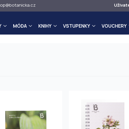
op@botanicka.cz
Uživat
Y
MÓDA
KNIHY
VSTUPENKY
VOUCHERY