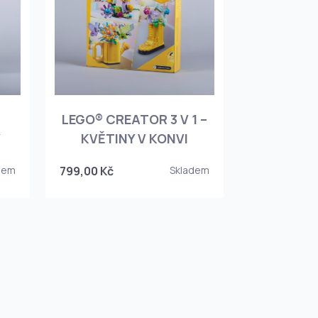
LEGO® CREATOR 3 V 1 –
Y
KVĚTINY V KONVI
dem
799,00 Kč
Skladem