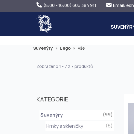
(8:00 - 16:00) 605 394 911
Email:
esh
SUVENÝR
Suvenýry
»
Lego
»
Vše
Zobrazeno 1 - 7 z 7 produktů
KATEGORIE
(99)
Suvenýry
(6)
Hrnky a skleničky