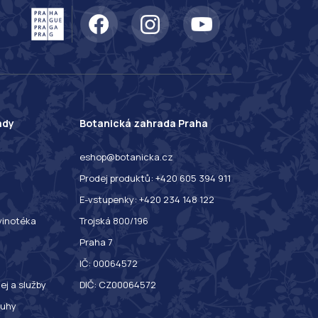
ady
Botanická zahrada Praha
eshop@botanicka.cz
Prodej produktů: +420 605 394 911
E-vstupenky: +420 234 148 122
 vinotéka
Trojská 800/196
Praha 7
IČ: 00064572
ej a služby
DIČ: CZ00064572
ruhy