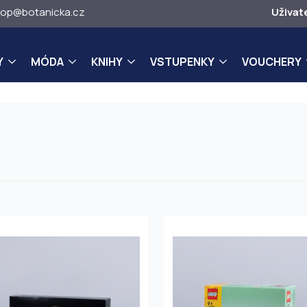
op@botanicka.cz
Uživat
Y
MÓDA
KNIHY
VSTUPENKY
VOUCHERY