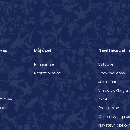
 vás
Můj účet
Návštěva zahr
Přihlásit se
Vstupné
Registrovat se
Otevírací doba
Jak k nám
Vinice sv. Kláry a
mlouvy
Akce
shopu
Pro skupiny
Občerstvení, prod
Návštěvnické ok