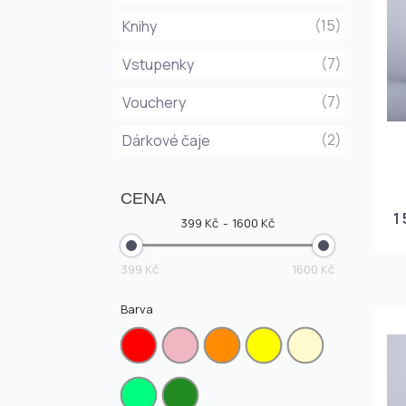
(15)
Knihy
(7)
Vstupenky
(7)
Vouchery
(2)
Dárkové čaje
CENA
1
399 Kč
1600 Kč
399 Kč
1600 Kč
Barva