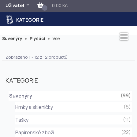
Uživatel
0,00 Kč
0
KATEGORIE
Suvenýry
»
Plyšáci
»
Vše
Zobrazeno 1 - 12 z 12 produktů
KATEGORIE
(99)
Suvenýry
(6)
Hrnky a skleničky
(11)
Tašky
(22)
Papírenské zboží