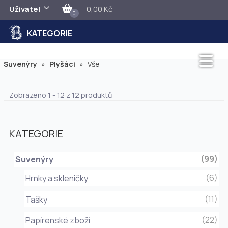
Uživatel
0,00 Kč
0
KATEGORIE
Suvenýry
»
Plyšáci
»
Vše
Zobrazeno 1 - 12 z 12 produktů
KATEGORIE
(99)
Suvenýry
(6)
Hrnky a skleničky
(11)
Tašky
(22)
Papírenské zboží