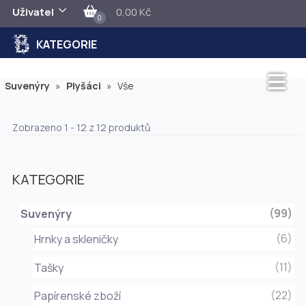
Uživatel
0,00 Kč
0
KATEGORIE
Suvenýry
»
Plyšáci
»
Vše
Zobrazeno 1 - 12 z 12 produktů
KATEGORIE
(99)
Suvenýry
(6)
Hrnky a skleničky
(11)
Tašky
(22)
Papírenské zboží