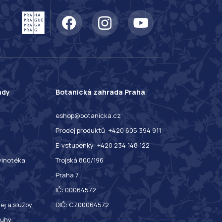
ady
Botanická zahrada Praha
eshop@botanicka.cz
Prodej produktů: +420 605 394 911
E-vstupenky: +420 234 148 122
 vinotéka
Trojská 800/196
Praha 7
IČ: 00064572
ej a služby
DIČ: CZ00064572
ruhy