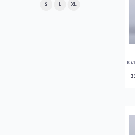
S
L
XL
KV
3