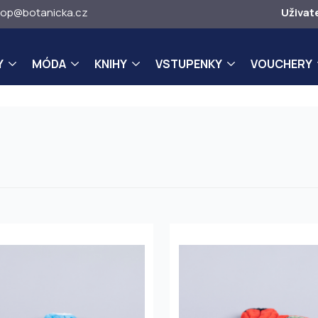
op@botanicka.cz
Uživat
Y
MÓDA
KNIHY
VSTUPENKY
VOUCHERY