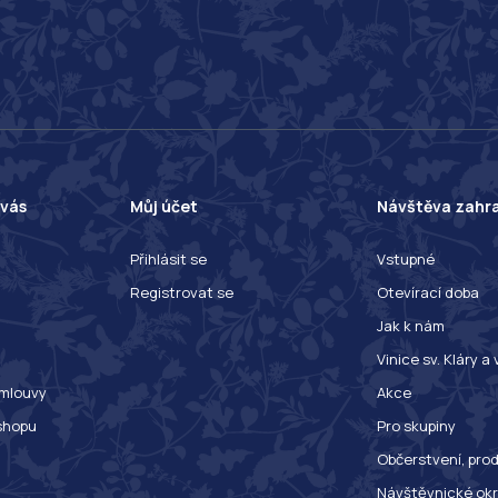
 vás
Můj účet
Návštěva zahr
Přihlásit se
Vstupné
Registrovat se
Otevírací doba
Jak k nám
Vinice sv. Kláry a
mlouvy
Akce
shopu
Pro skupiny
Občerstvení, prod
Návštěvnické ok