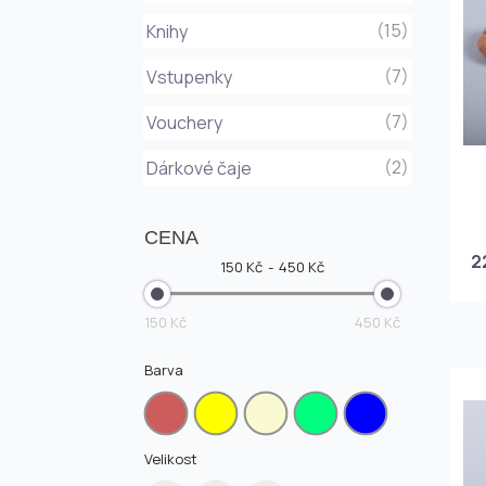
(15)
Knihy
(7)
Vstupenky
(7)
Vouchery
(2)
Dárkové čaje
CENA
2
150 Kč
450 Kč
150 Kč
450 Kč
Barva
Velikost