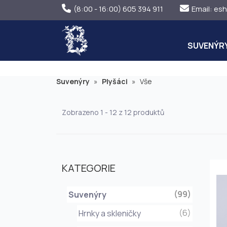
(8:00 - 16:00) 605 394 911
Email:
esh
SUVENÝR
Suvenýry
»
Plyšáci
»
Vše
Zobrazeno 1 - 12 z 12 produktů
KATEGORIE
(99)
Suvenýry
(6)
Hrnky a skleničky