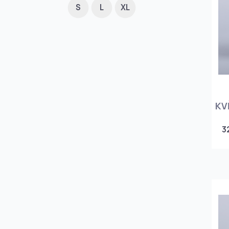
S
L
XL
KV
3