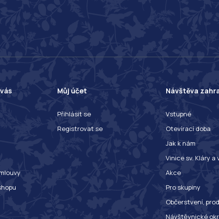
 vás
Můj účet
Návštěva zahr
Přihlásit se
Vstupné
Registrovat se
Otevírací doba
Jak k nám
Vinice sv. Kláry a
mlouvy
Akce
shopu
Pro skupiny
Občerstvení, prod
Návštěvnické ok