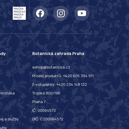
ady
Botanická zahrada Praha
eshop@botanicka.cz
Prodej produktů: +420 605 394 911
E-vstupenky: +420 234 148 122
 vinotéka
Trojská 800/196
Praha 7
IČ: 00064572
ej a služby
DIČ: CZ00064572
ruhy