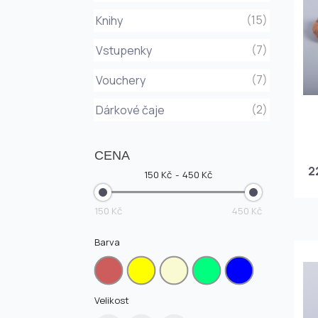
(15)
Knihy
(7)
Vstupenky
(7)
Vouchery
(2)
Dárkové čaje
CENA
2
150 Kč
450 Kč
150 Kč
450 Kč
Barva
Velikost