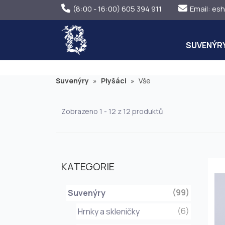
(8:00 - 16:00) 605 394 911
Email:
esh
SUVENÝR
Suvenýry
»
Plyšáci
»
Vše
Zobrazeno 1 - 12 z 12 produktů
KATEGORIE
(99)
Suvenýry
(6)
Hrnky a skleničky