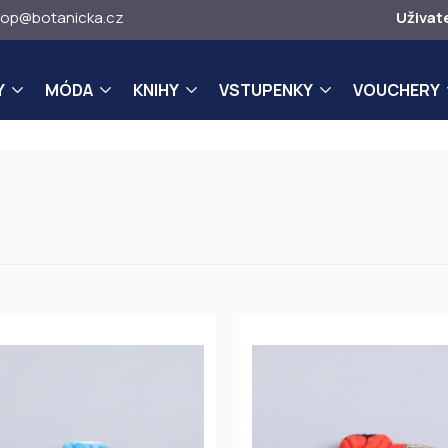
op@botanicka.cz
Uživat
Y
MÓDA
KNIHY
VSTUPENKY
VOUCHERY