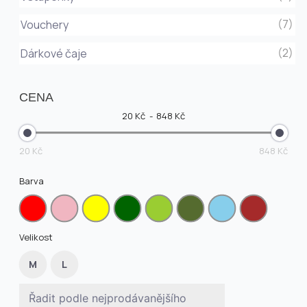
(7)
Vouchery
(2)
Dárkové čaje
CENA
20 Kč
848 Kč
20 Kč
848 Kč
Barva
Velikost
M
L