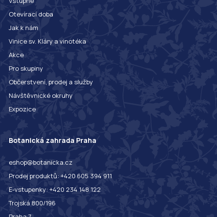
Vstupné
Otevírací doba
Jak k nám
Vinice sv. Kláry a vinotéka
Akce
Pro skupiny
Občerstvení, prodej a služby
Návštěvnické okruhy
Expozice
Botanická zahrada Praha
eshop@botanicka.cz
Prodej produktů: +420 605 394 911
E-vstupenky: +420 234 148 122
Trojská 800/196
Praha 7