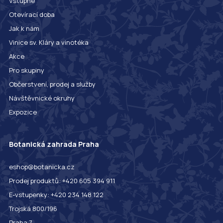
Vstupné
Otevírací doba
Jak k nám
Vinice sv. Kláry a vinotéka
Akce
Pro skupiny
Občerstvení, prodej a služby
Návštěvnické okruhy
Expozice
Botanická zahrada Praha
eshop@botanicka.cz
Prodej produktů: +420 605 394 911
E-vstupenky: +420 234 148 122
Trojská 800/196
Praha 7