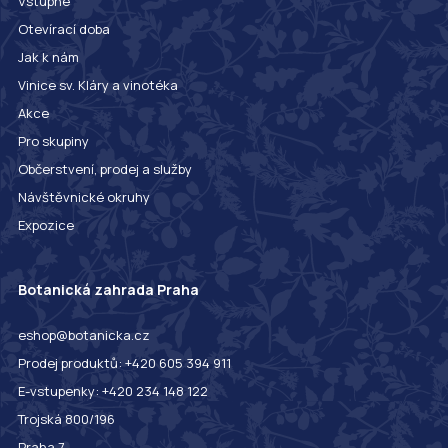
Vstupné
Otevírací doba
Jak k nám
Vinice sv. Kláry a vinotéka
Akce
Pro skupiny
Občerstvení, prodej a služby
Návštěvnické okruhy
Expozice
Botanická zahrada Praha
eshop@botanicka.cz
Prodej produktů: +420 605 394 911
E-vstupenky: +420 234 148 122
Trojská 800/196
Praha 7