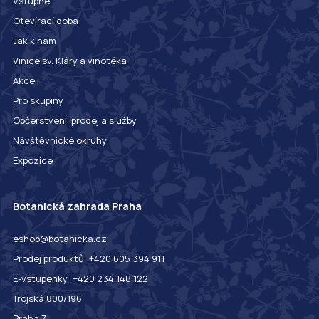
Vstupné
Otevírací doba
Jak k nám
Vinice sv. Kláry a vinotéka
Akce
Pro skupiny
Občerstvení, prodej a služby
Návštěvnické okruhy
Expozice
Botanická zahrada Praha
eshop@botanicka.cz
Prodej produktů: +420 605 394 911
E-vstupenky: +420 234 148 122
Trojská 800/196
Praha 7