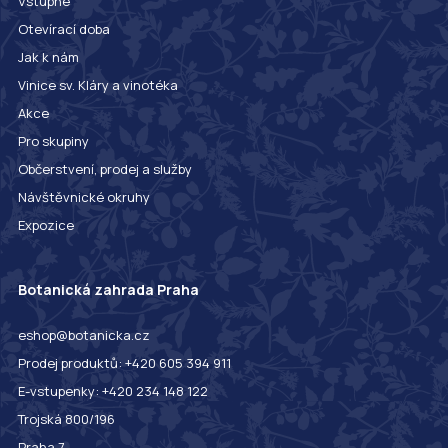
Vstupné
Otevírací doba
Jak k nám
Vinice sv. Kláry a vinotéka
Akce
Pro skupiny
Občerstvení, prodej a služby
Návštěvnické okruhy
Expozice
Botanická zahrada Praha
eshop@botanicka.cz
Prodej produktů: +420 605 394 911
E-vstupenky: +420 234 148 122
Trojská 800/196
Praha 7