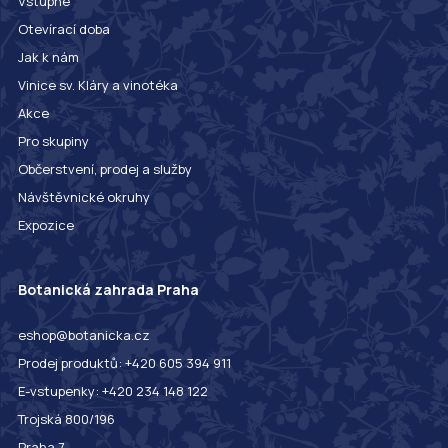
Vstupné
Otevírací doba
Jak k nám
Vinice sv. Kláry a vinotéka
Akce
Pro skupiny
Občerstvení, prodej a služby
Návštěvnické okruhy
Expozice
Botanická zahrada Praha
eshop@botanicka.cz
Prodej produktů: +420 605 394 911
E-vstupenky: +420 234 148 122
Trojská 800/196
Praha 7