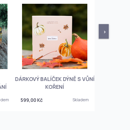
>
DÁRKOVÝ BALÍČEK DÝNĚ S VŮNÍ
KNIHA BOTA
ÁNÍ
KOŘENÍ
KOREJSKO
adem
599,00 Kč
Skladem
349,00 Kč