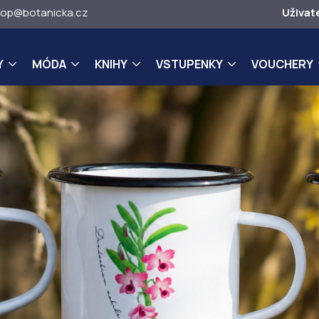
op@botanicka.cz
Uživat
Y
MÓDA
KNIHY
VSTUPENKY
VOUCHERY