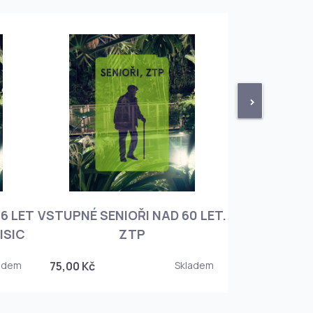
>
6 LET
VSTUPNÉ SENIOŘI NAD 60 LET.
VSTUPNÉ ROD
ISIC
ZTP
+ 3 DĚT
adem
75,00 Kč
Skladem
450,00 Kč