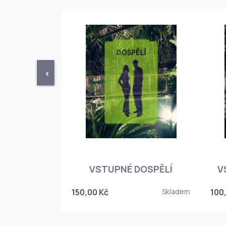
<
STUPENKA
NÉHO SKLEPA
VSTUPNÉ DOSPĚLÍ
V
6
150,00 Kč
Skladem
100
Skladem