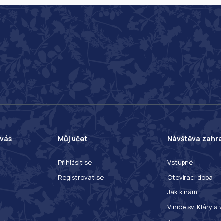
 vás
Můj účet
Návštěva zahr
Přihlásit se
Vstupné
Registrovat se
Otevírací doba
Jak k nám
Vinice sv. Kláry a