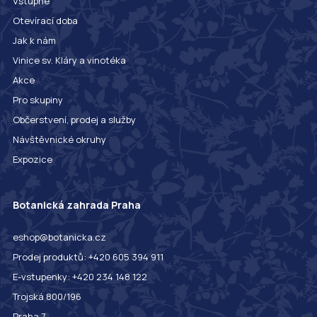
Vstupné
Otevírací doba
Jak k nám
Vinice sv. Kláry a vinotéka
Akce
Pro skupiny
Občerstvení, prodej a služby
Návštěvnické okruhy
Expozice
Botanická zahrada Praha
eshop@botanicka.cz
Prodej produktů: +420 605 394 911
E-vstupenky: +420 234 148 122
Trojská 800/196
Praha 7