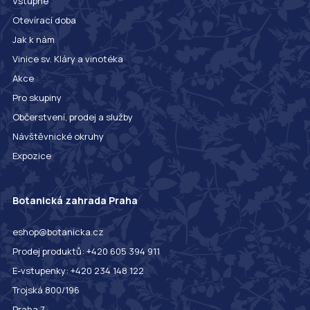
Vstupné
Otevírací doba
Jak k nám
Vinice sv. Kláry a vinotéka
Akce
Pro skupiny
Občerstvení, prodej a služby
Návštěvnické okruhy
Expozice
Botanická zahrada Praha
eshop@botanicka.cz
Prodej produktů: +420 605 394 911
E-vstupenky: +420 234 148 122
Trojská 800/196
Praha 7