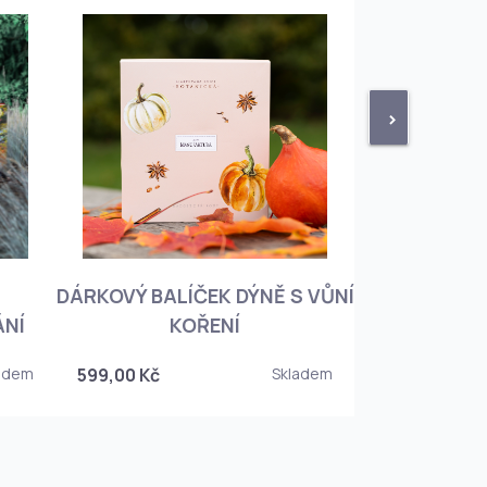
>
DÁRKOVÝ BALÍČEK DÝNĚ S VŮNÍ
KNIHA BOTA
ÁNÍ
KOŘENÍ
KOREJSKO
adem
599,00 Kč
Skladem
349,00 Kč