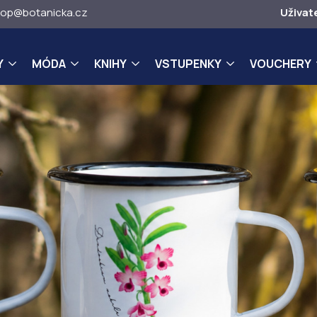
op@botanicka.cz
Uživat
Y
MÓDA
KNIHY
VSTUPENKY
VOUCHERY