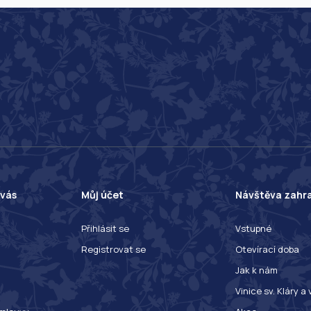
 vás
Můj účet
Návštěva zahr
Přihlásit se
Vstupné
Registrovat se
Otevírací doba
Jak k nám
Vinice sv. Kláry a