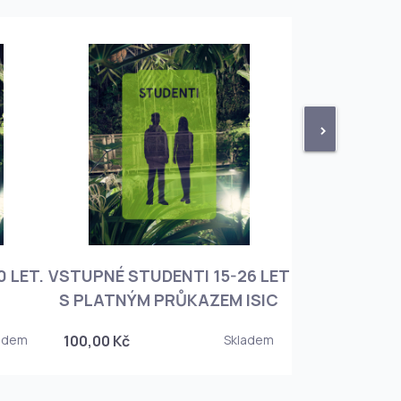
>
 LET.
VSTUPNÉ STUDENTI 15-26 LET
VSTUPNÉ ROD
S PLATNÝM PRŮKAZEM ISIC
+ 3 DĚT
adem
100,00 Kč
Skladem
450,00 Kč