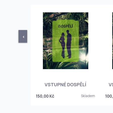
<
STUPENKA
NÉHO SKLEPA
VSTUPNÉ DOSPĚLÍ
V
6
150,00 Kč
Skladem
100
Skladem