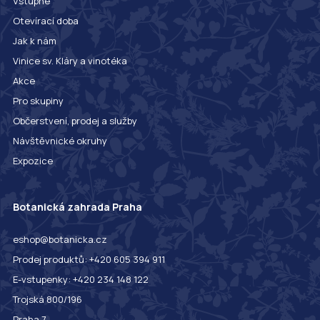
Vstupné
Otevírací doba
Jak k nám
Vinice sv. Kláry a vinotéka
Akce
Pro skupiny
Občerstvení, prodej a služby
Návštěvnické okruhy
Expozice
Botanická zahrada Praha
eshop@botanicka.cz
Prodej produktů: +420 605 394 911
E-vstupenky: +420 234 148 122
Trojská 800/196
Praha 7