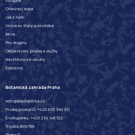
Vstupné
Otevírací doba
Jak k nám
Vinice sv. Kláry a vinotéka
Akce
Pro skupiny
Občerstvení, prodej a služby
Návštěvnické okruhy
Expozice
Botanická zahrada Praha
eshop@botanicka.cz
Prodej produktů: +420 605 394 911
E-vstupenky: +420 234 148 122
Trojská 800/196
Praha 7