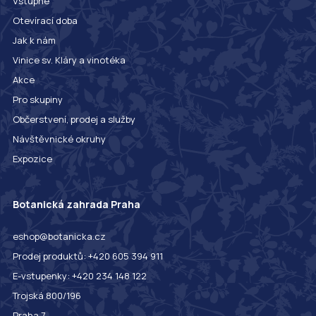
Vstupné
Otevírací doba
Jak k nám
Vinice sv. Kláry a vinotéka
Akce
Pro skupiny
Občerstvení, prodej a služby
Návštěvnické okruhy
Expozice
Botanická zahrada Praha
eshop@botanicka.cz
Prodej produktů: +420 605 394 911
E-vstupenky: +420 234 148 122
Trojská 800/196
Praha 7